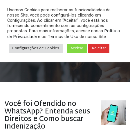
Usamos Cookies para melhorar as funcionalidades de
nosso Site, você pode configurá-los clicando em
Configurações. Ao clicar em "Aceitar", você está nos
fornecendo consentimento com as configurações
Política
propostas. Para mais informações, acesse nossa
Arquivos
de Privacidade
Termos de Uso
e os
de nosso Site.
Configurações de Cookies
Aceitar
Rejeitar
Home
»
Posts tagged "Advogado especialista em
cyberbullying;"
Você foi Ofendido no
WhatsApp? Entenda seus
Direitos e Como buscar
Indenização