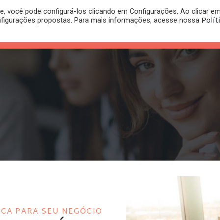
, você pode configurá-los clicando em Configurações. Ao clicar e
PLANO
REGISTRO DE
Polít
nfigurações propostas. Para mais informações, acesse nossa
PUBLICAÇÕES
RITÓRIO
JURÍDICO
MARCA
ICA PARA SEU NEGÓCIO