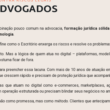
ONTRA RISCOS LEGAIS
ADVOGADOS
inação pouco comum na advocacia,
formação jurídica sólida
nologia
.
fine como o Escritório enxerga os riscos e resolve os problema
eito. Mas a lógica de quem atua no digital – plataformas, mode
stuma ficar de fora.
ra preencher essa lacuna. Com mais de 10 anos de atuação em Di
ue crescem rápido e precisam de proteção jurídica que acompan
as que atuam no digital como e-commerces, marketplaces, agên
m operação estruturada ou precisam blindar seus negócios no am
não como promessa, mas como método. Clientes que antecipam 