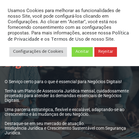
Usamos Cookies para melhorar as funcionalidades de
nosso Site, você pode configurá-los clicando em
Configurações. Ao clicar em "Aceitar", você está nos
fornecendo consentimento com as configurações
Política
propostas. Para mais informações, acesse nossa
Planos de Assessoria
de Privacidade
Termos de Uso
e os
de nosso Site.
Jurídica para Negócios
Configurações de Cookies
Aceitar
Rejeitar
Digitais
O Serviço certo para o que é essencial para Negócios Digitais!
Tenha um Plano de Assessoria Jurídica mensal, cuidadosamente
projetado para atender às demandas essenciais de Negócios
Digitais.
Uma parceria estratégica, flexível e escalável, adaptando-se ao
crescimento e às mudanças de seu Negócio.
Destaque-se em seu mercado de atuação.
Inteligência Jurídica e Crescimento Sustentável com Segurança
Jurídica.