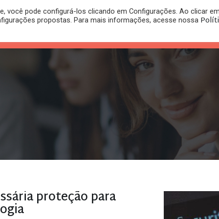
, você pode configurá-los clicando em Configurações. Ao clicar e
PLANO
REGISTRO DE
Polít
nfigurações propostas. Para mais informações, acesse nossa
PUBLICAÇÕES
RITÓRIO
JURÍDICO
MARCA
ssária proteção para
logia