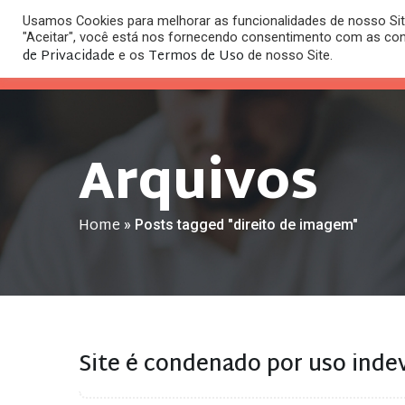
Usamos Cookies para melhorar as funcionalidades de nosso Site
O
"Aceitar", você está nos fornecendo consentimento com as co
HOME
ESC
de Privacidade
Termos de Uso
e os
de nosso Site.
Arquivos
Home
»
Posts tagged "direito de imagem"
Site é condenado por uso ind