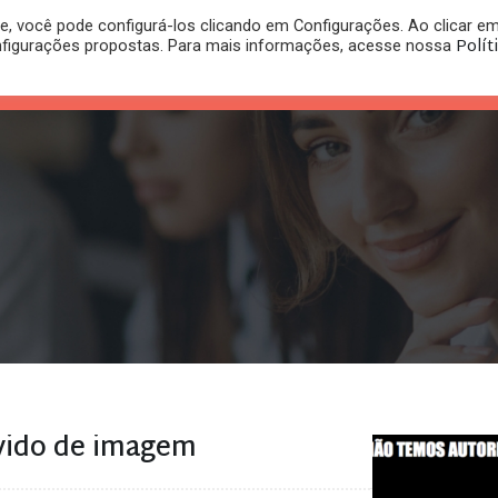
, você pode configurá-los clicando em Configurações. Ao clicar e
PLANO
REGISTRO DE
Polít
nfigurações propostas. Para mais informações, acesse nossa
PUBLICAÇÕES
RITÓRIO
JURÍDICO
MARCA
evido de imagem