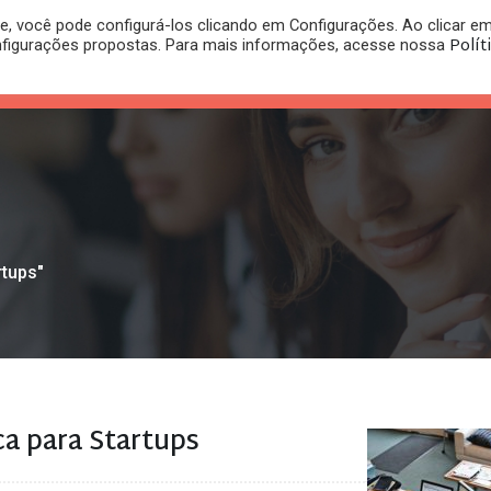
, você pode configurá-los clicando em Configurações. Ao clicar e
PLANO
REGISTRO DE
Polít
nfigurações propostas. Para mais informações, acesse nossa
PUBLICAÇÕES
RITÓRIO
JURÍDICO
MARCA
rtups"
ca para Startups