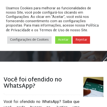
Usamos Cookies para melhorar as funcionalidades de
nosso Site, você pode configurá-los clicando em
Configurações. Ao clicar em "Aceitar", você está nos
fornecendo consentimento com as configurações
Política
propostas. Para mais informações, acesse nossa
Arquivos
de Privacidade
Termos de Uso
e os
de nosso Site.
Configurações de Cookies
Aceitar
Rejeitar
Home
»
Posts tagged "injúria no whatsapp"
Você foi ofendido no
WhatsApp?
Você foi ofendido no WhatsApp? Saiba que