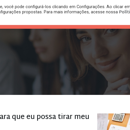
, você pode configurá-los clicando em Configurações. Ao clicar e
PLANO
REGISTRO DE
Polít
nfigurações propostas. Para mais informações, acesse nossa
PUBLICAÇÕES
RITÓRIO
JURÍDICO
MARCA
para que eu possa tirar meu