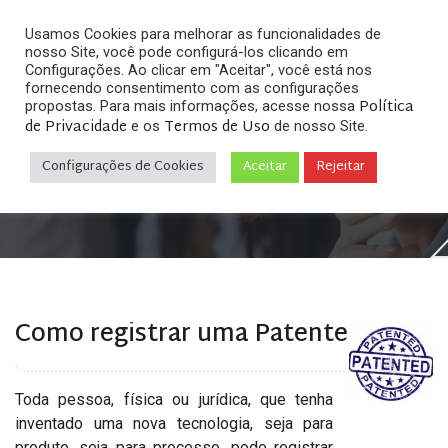
Usamos Cookies para melhorar as funcionalidades de
nosso Site, você pode configurá-los clicando em
Configurações. Ao clicar em "Aceitar", você está nos
fornecendo consentimento com as configurações
Política
propostas. Para mais informações, acesse nossa
Arquivos
de Privacidade
Termos de Uso
e os
de nosso Site.
Configurações de Cookies
Aceitar
Rejeitar
Home
»
Posts tagged "patente de invenção"
Como registrar uma Patente
Toda pessoa, física ou jurídica, que tenha
inventado uma nova tecnologia, seja para
produto, seja para processo, pode registrar