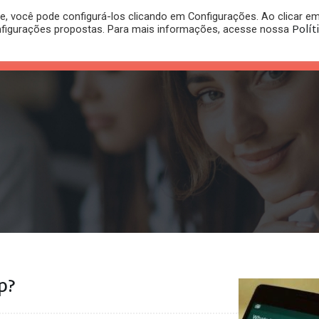
, você pode configurá-los clicando em Configurações. Ao clicar e
PLANO
REGISTRO DE
Polít
nfigurações propostas. Para mais informações, acesse nossa
PUBLICAÇÕES
RITÓRIO
JURÍDICO
MARCA
p?