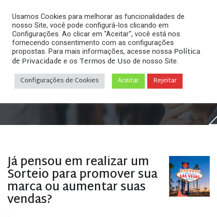
Usamos Cookies para melhorar as funcionalidades de
nosso Site, você pode configurá-los clicando em
Configurações. Ao clicar em "Aceitar", você está nos
fornecendo consentimento com as configurações
Política
propostas. Para mais informações, acesse nossa
Arquivos
de Privacidade
Termos de Uso
e os
de nosso Site.
Configurações de Cookies
Aceitar
Rejeitar
Home
»
Posts tagged "plano promocoes comerciais"
Já pensou em realizar um
Sorteio para promover sua
marca ou aumentar suas
vendas?