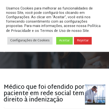
Usamos Cookies para melhorar as funcionalidades de
nosso Site, você pode configurá-los clicando em
Configurações. Ao clicar em "Aceitar", você está nos
fornecendo consentimento com as configurações
Política
propostas. Para mais informações, acesse nossa
Arquivos
de Privacidade
Termos de Uso
e os
de nosso Site.
Configurações de Cookies
Aceitar
Rejeitar
Home
»
Posts tagged "processar por mensagens
postadas no facebook"
Médico que foi ofendido por
paciente em rede social tem
direito à indenização