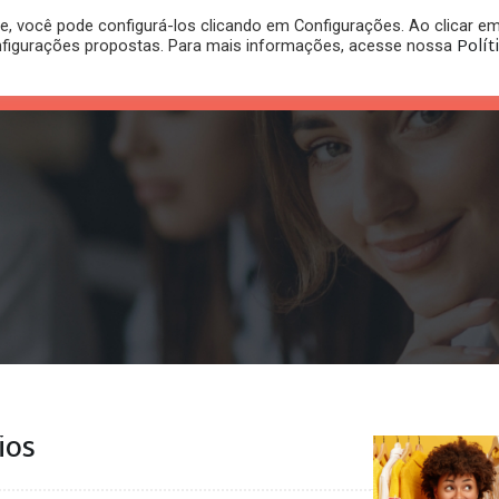
, você pode configurá-los clicando em Configurações. Ao clicar e
PLANO
REGISTRO DE
Polít
nfigurações propostas. Para mais informações, acesse nossa
PUBLICAÇÕES
RITÓRIO
JURÍDICO
MARCA
ios