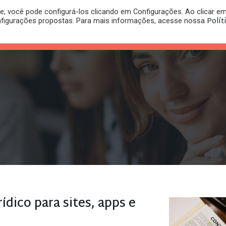
, você pode configurá-los clicando em Configurações. Ao clicar e
PLANO
REGISTRO DE
Polít
nfigurações propostas. Para mais informações, acesse nossa
PUBLICAÇÕES
RITÓRIO
JURÍDICO
MARCA
rídico para sites, apps e