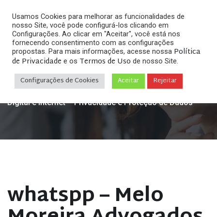
Usamos Cookies para melhorar as funcionalidades de
nosso Site, você pode configurá-los clicando em
Configurações. Ao clicar em "Aceitar", você está nos
fornecendo consentimento com as configurações
Política
propostas. Para mais informações, acesse nossa
de Privacidade
Termos de Uso
e os
de nosso Site.
Home
Redes Sociais
WhatsApp permitirá ocultar
»
»
"on-line" e sair de grupos sem ser notado
»
whatspp –
Configurações de Cookies
Aceitar
Rejeitar
Melo Moreira Advogados Especialistas em Direito
Digital e Internet – Privacidade e Proteção de Dados
whatspp – Melo