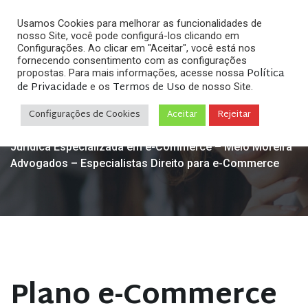
Usamos Cookies para melhorar as funcionalidades de
nosso Site, você pode configurá-los clicando em
Configurações. Ao clicar em "Aceitar", você está nos
fornecendo consentimento com as configurações
Política
propostas. Para mais informações, acesse nossa
de Privacidade
Termos de Uso
e os
de nosso Site.
Home
Direito Digital & Internet
9 passos para a
»
»
sua empresa estar em conformidade com o Marco
Configurações de Cookies
Aceitar
Rejeitar
Civil da Internet
»
Plano e-Commerce Assessoria
Jurídica Especializada em e-Commerce – Melo Moreira
Advogados – Especialistas Direito para e-Commerce
Plano e-Commerce