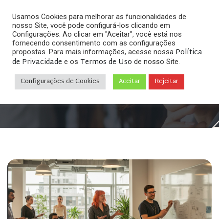
Usamos Cookies para melhorar as funcionalidades de
nosso Site, você pode configurá-los clicando em
Configurações. Ao clicar em "Aceitar", você está nos
fornecendo consentimento com as configurações
Política
propostas. Para mais informações, acesse nossa
de Privacidade
Termos de Uso
e os
de nosso Site.
Home
Direito para Negócios Digitais
»
»
Como
Estruturar Legalmente Sua Startup – A Importância da
Configurações de Cookies
Aceitar
Rejeitar
Assessoria Jurídica Especializada