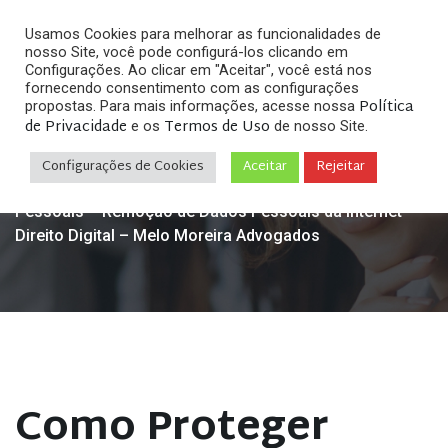
Usamos Cookies para melhorar as funcionalidades de
nosso Site, você pode configurá-los clicando em
Configurações. Ao clicar em "Aceitar", você está nos
fornecendo consentimento com as configurações
Política
propostas. Para mais informações, acesse nossa
de Privacidade
Termos de Uso
e os
de nosso Site.
Home
Direito Digital & Internet
Como proteger
»
»
meus Dados Pessoais na Internet?
»
Como Proteger
Configurações de Cookies
Aceitar
Rejeitar
Meus Dados Pessoais na Internet – Proteção de Dados
Pessoais – Remoção de Dados Pessoais da Internet –
Direito Digital – Melo Moreira Advogados
Como Proteger