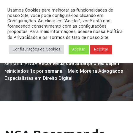
Usamos Cookies para melhorar as funcionalidades de
nosso Site, você pode configurá-los clicando em
Configurações. Ao clicar em "Aceitar", você está nos
fornecendo consentimento com as configurações
Política
propostas. Para mais informações, acesse nossa
de Privacidade
Termos de Uso
e os
de nosso Site.
Home
Direito Digital & Internet
NSA recomenda
»
»
que usuários de Smartphones e Dispositivos Móveis
Configurações de Cookies
Aceitar
Rejeitar
reiniciem seus dispositivos pelo menos uma vez por
semana.
»
NSA Recomenda que Smartphones sejam
reiniciados 1x por semana – Melo Moreira Advogados –
Especialistas em Direito Digital