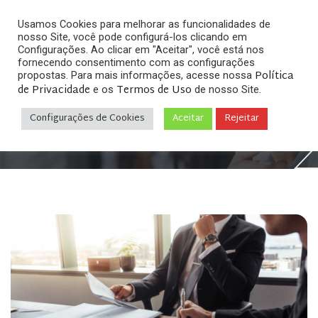
Usamos Cookies para melhorar as funcionalidades de
nosso Site, você pode configurá-los clicando em
Configurações. Ao clicar em "Aceitar", você está nos
fornecendo consentimento com as configurações
Política
propostas. Para mais informações, acesse nossa
de Privacidade
Termos de Uso
e os
de nosso Site.
Home
Slider
»
»
Especialistas em Direito Digital e de
Internet
Configurações de Cookies
Aceitar
Rejeitar