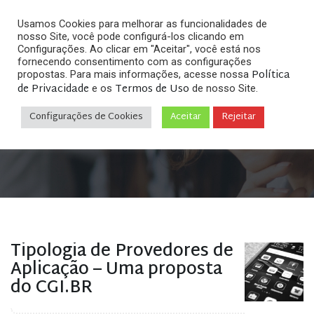
Usamos Cookies para melhorar as funcionalidades de
nosso Site, você pode configurá-los clicando em
Configurações. Ao clicar em "Aceitar", você está nos
fornecendo consentimento com as configurações
Política
propostas. Para mais informações, acesse nossa
Arquivos
de Privacidade
Termos de Uso
e os
de nosso Site.
Configurações de Cookies
Aceitar
Rejeitar
Home
»
Posts tagged "adequação ao marco civil da
internet"
Tipologia de Provedores de
Aplicação – Uma proposta
do CGI.BR