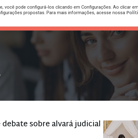
, você pode configurá-los clicando em Configurações. Ao clicar e
PLANO
REGISTRO DE
Polít
nfigurações propostas. Para mais informações, acesse nossa
PUBLICAÇÕES
RITÓRIO
JURÍDICO
MARCA
"
debate sobre alvará judicial