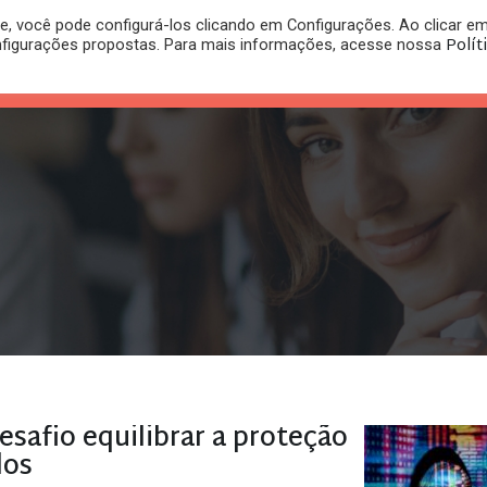
, você pode configurá-los clicando em Configurações. Ao clicar e
PLANO
REGISTRO DE
Polít
nfigurações propostas. Para mais informações, acesse nossa
PUBLICAÇÕES
RITÓRIO
JURÍDICO
MARCA
safio equilibrar a proteção
dos