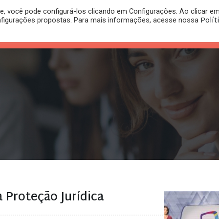
, você pode configurá-los clicando em Configurações. Ao clicar e
PLANO
REGISTRO DE
Polít
nfigurações propostas. Para mais informações, acesse nossa
PUBLICAÇÕES
RITÓRIO
JURÍDICO
MARCA
a Proteção Jurídica