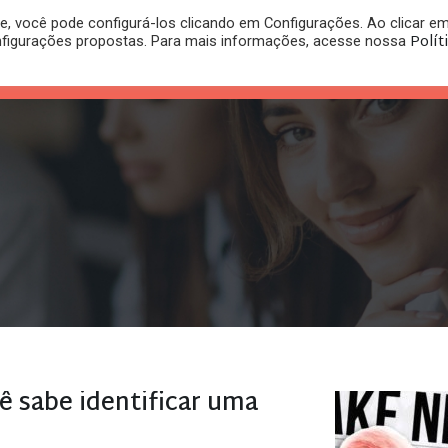
, você pode configurá-los clicando em Configurações. Ao clicar e
PLANO
REGISTRO DE
Polít
nfigurações propostas. Para mais informações, acesse nossa
PUBLICAÇÕES
RITÓRIO
JURÍDICO
MARCA
cê sabe identificar uma