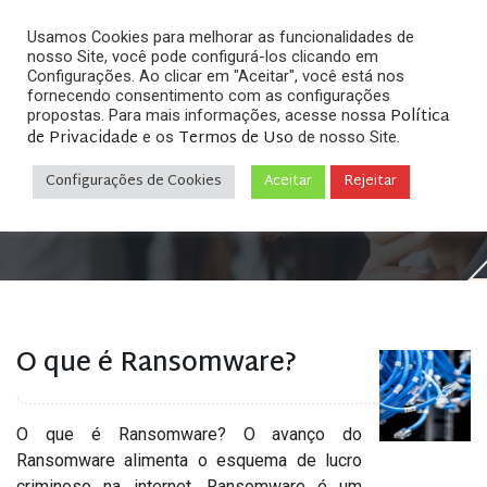
Usamos Cookies para melhorar as funcionalidades de
nosso Site, você pode configurá-los clicando em
Configurações. Ao clicar em "Aceitar", você está nos
fornecendo consentimento com as configurações
Política
propostas. Para mais informações, acesse nossa
Arquivos
de Privacidade
Termos de Uso
e os
de nosso Site.
Configurações de Cookies
Aceitar
Rejeitar
Home
»
Posts tagged "malware"
O que é Ransomware?
O que é Ransomware? O avanço do
Ransomware alimenta o esquema de lucro
criminoso na internet. Ransomware é um