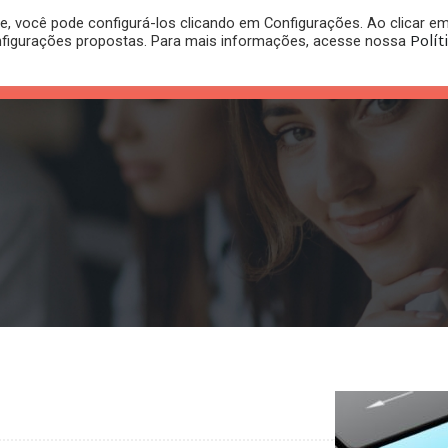
, você pode configurá-los clicando em Configurações. Ao clicar e
PLANO
REGISTRO DE
Polít
nfigurações propostas. Para mais informações, acesse nossa
PUBLICAÇÕES
RITÓRIO
JURÍDICO
MARCA