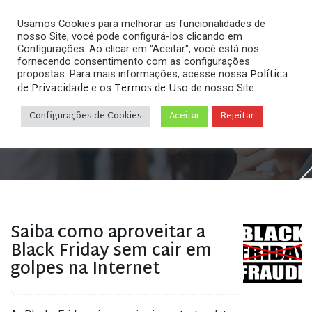
Usamos Cookies para melhorar as funcionalidades de
nosso Site, você pode configurá-los clicando em
Configurações. Ao clicar em "Aceitar", você está nos
fornecendo consentimento com as configurações
Política
propostas. Para mais informações, acesse nossa
Arquivos
de Privacidade
Termos de Uso
e os
de nosso Site.
Configurações de Cookies
Aceitar
Rejeitar
Home
»
Posts tagged "o que é phishing"
Saiba como aproveitar a
Black Friday sem cair em
golpes na Internet