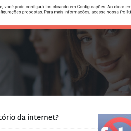
, você pode configurá-los clicando em Configurações. Ao clicar e
PLANO
REGISTRO DE
Polít
nfigurações propostas. Para mais informações, acesse nossa
PUBLICAÇÕES
RITÓRIO
JURÍDICO
MARCA
ório da internet?