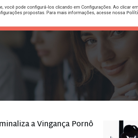
, você pode configurá-los clicando em Configurações. Ao clicar e
PLANO
REGISTRO DE
Polít
nfigurações propostas. Para mais informações, acesse nossa
PUBLICAÇÕES
RITÓRIO
JURÍDICO
MARCA
iminaliza a Vingança Pornô