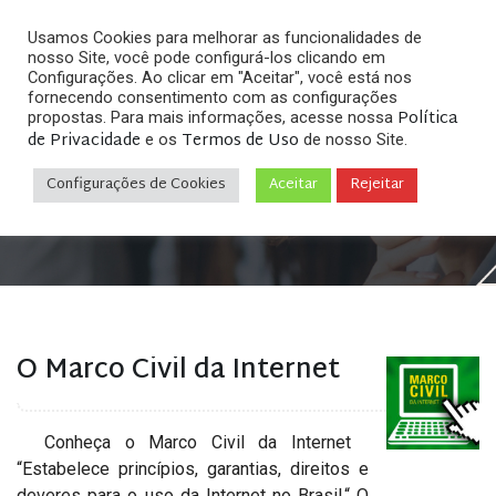
Usamos Cookies para melhorar as funcionalidades de
nosso Site, você pode configurá-los clicando em
Configurações. Ao clicar em "Aceitar", você está nos
fornecendo consentimento com as configurações
Política
propostas. Para mais informações, acesse nossa
Arquivos
de Privacidade
Termos de Uso
e os
de nosso Site.
Configurações de Cookies
Aceitar
Rejeitar
Home
»
Posts tagged "provedor internet"
O Marco Civil da Internet
Conheça o Marco Civil da Internet
“Estabelece princípios, garantias, direitos e
deveres para o uso da Internet no Brasil.“ O