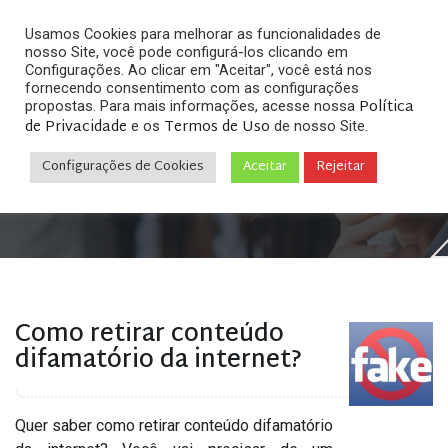
Usamos Cookies para melhorar as funcionalidades de
nosso Site, você pode configurá-los clicando em
Configurações. Ao clicar em "Aceitar", você está nos
fornecendo consentimento com as configurações
Política
propostas. Para mais informações, acesse nossa
Arquivos
de Privacidade
Termos de Uso
e os
de nosso Site.
Configurações de Cookies
Aceitar
Rejeitar
Home
»
Posts tagged "retirar perfil falso da internet"
Como retirar conteúdo
difamatório da internet?
Quer saber como retirar conteúdo difamatório