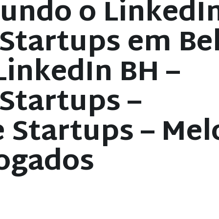
gundo o LinkedIn
 Startups em Be
LinkedIn BH –
 Startups –
 Startups – Mel
ogados