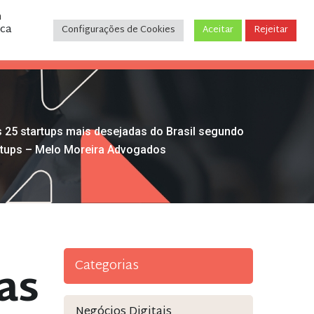
m
ica
Configurações de Cookies
Aceitar
Rejeitar
CONTATO
(31) 3243-9035
 25 startups mais desejadas do Brasil segundo
tartups – Melo Moreira Advogados
Categorias
as
Negócios Digitais