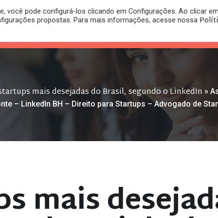
, você pode configurá-los clicando em Configurações. Ao clicar e
PLANO
REGISTRO DE
Polít
nfigurações propostas. Para mais informações, acesse nossa
PUBLICAÇÕES
RITÓRIO
JURÍDICO
MARCA
startups mais desejadas do Brasil, segundo o LinkedIn
»
As
zonte – LinkedIn BH – Direito para Startups – Advogado de S
ps mais desejad