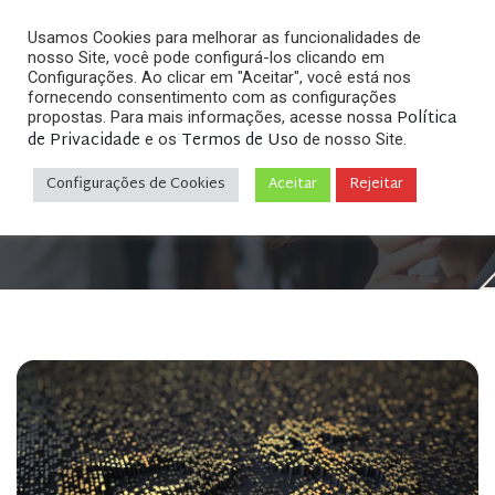
Usamos Cookies para melhorar as funcionalidades de
nosso Site, você pode configurá-los clicando em
Configurações. Ao clicar em "Aceitar", você está nos
fornecendo consentimento com as configurações
Política
propostas. Para mais informações, acesse nossa
de Privacidade
Termos de Uso
e os
de nosso Site.
Home
Direito Digital & Internet
»
»
Banco Central e o
Real Digital – BC emite as primeiras criptomoedas
Configurações de Cookies
Aceitar
Rejeitar
brasileiras