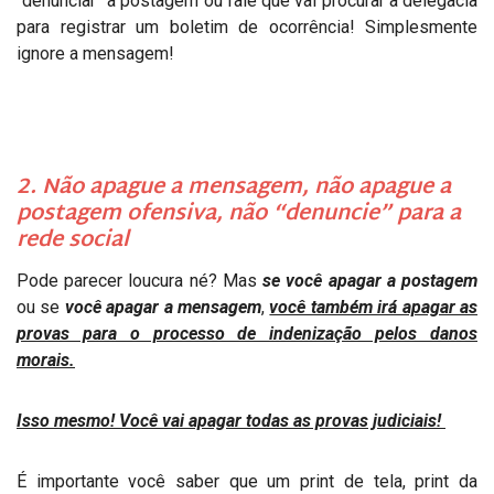
“denunciar” a postagem ou fale que vai procurar a delegacia
para registrar um boletim de ocorrência! Simplesmente
ignore a mensagem!
2. Não apague a mensagem, não apague a
postagem ofensiva, não “denuncie” para a
rede social
Pode parecer loucura né? Mas
se você apagar a postagem
ou se
você apagar a mensagem
,
você também irá apagar as
provas para o processo de indenização pelos danos
morais.
Isso mesmo! Você vai apagar todas as provas judiciais!
É importante você saber que um print de tela, print da