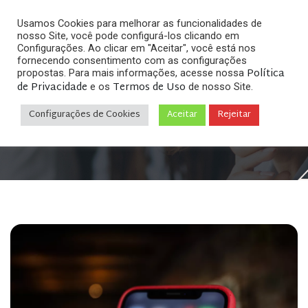
Usamos Cookies para melhorar as funcionalidades de
nosso Site, você pode configurá-los clicando em
Configurações. Ao clicar em "Aceitar", você está nos
fornecendo consentimento com as configurações
Política
propostas. Para mais informações, acesse nossa
de Privacidade
Termos de Uso
e os
de nosso Site.
Home
Direito Digital & Internet
»
»
Cabe dano moral
em ofensas na internet? 3 casos para entender e
Configurações de Cookies
Aceitar
Rejeitar
receber sua indenização!