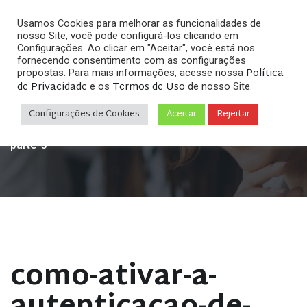
Usamos Cookies para melhorar as funcionalidades de
nosso Site, você pode configurá-los clicando em
Configurações. Ao clicar em "Aceitar", você está nos
fornecendo consentimento com as configurações
Política
propostas. Para mais informações, acesse nossa
de Privacidade
Termos de Uso
e os
de nosso Site.
Home
Outros Temas
Como Ativar a Verificação em
»
»
Duas Etapas no Instagram
»
como-ativar-a-
Configurações de Cookies
Aceitar
Rejeitar
autenticacao-de-dois-fatores-no-instagram-no-pc-
parte-5
como-ativar-a-