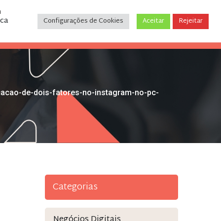
m
ica
Configurações de Cookies
Aceitar
Rejeitar
CONTATO
(31) 3243-9035
cacao-de-dois-fatores-no-instagram-no-pc-
Categorias
Negócios Digitais