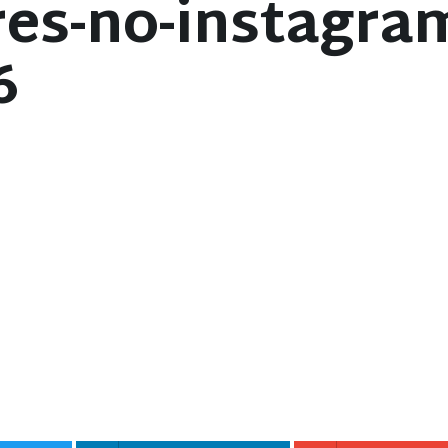
res-no-instagra
6