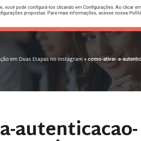
, você pode configurá-los clicando em Configurações. Ao clicar e
PLANO
REGISTRO DE
Polít
nfigurações propostas. Para mais informações, acesse nossa
PUBLICAÇÕES
RITÓRIO
JURÍDICO
MARCA
ação em Duas Etapas no Instagram
»
como-ativar-a-autenti
a-autenticacao-