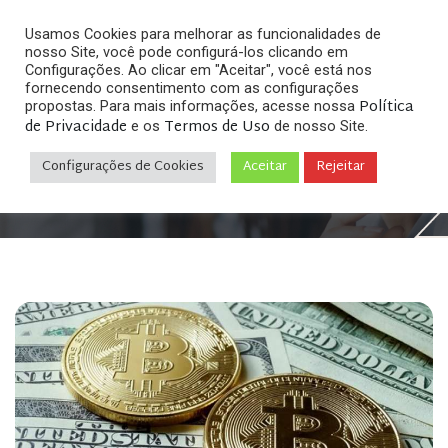
Usamos Cookies para melhorar as funcionalidades de
nosso Site, você pode configurá-los clicando em
Configurações. Ao clicar em "Aceitar", você está nos
fornecendo consentimento com as configurações
Política
propostas. Para mais informações, acesse nossa
de Privacidade
Termos de Uso
e os
de nosso Site.
Home
Direito Digital & Internet
»
»
Como declarar
Bitcoin e outras Criptomoedas no Imposto de Renda
Configurações de Cookies
Aceitar
Rejeitar