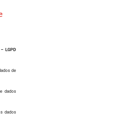
e
 – LGPD
 dados de
de dados
os dados