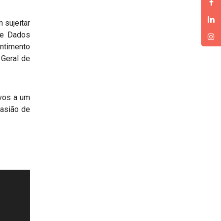
 sujeitar
 de Dados
ntimento
 Geral de
vos a um
casião de