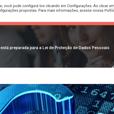
, você pode configurá-los clicando em Configurações. Ao clicar e
PLANO
REGISTRO DE
Polít
nfigurações propostas. Para mais informações, acesse nossa
PUBLICAÇÕES
RITÓRIO
JURÍDICO
MARCA
 está preparada para a Lei de Proteção de Dados Pessoais