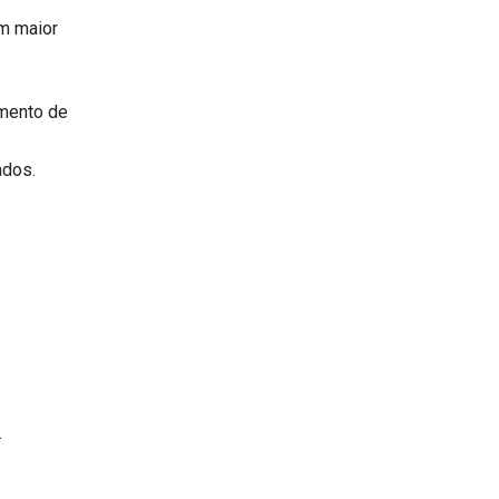
um maior
amento de
ados.
.