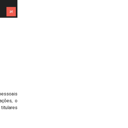
 pessoais
ações, o
itulares