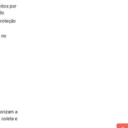
itos por
do.
proteção
e no
torizam a
 coleta e