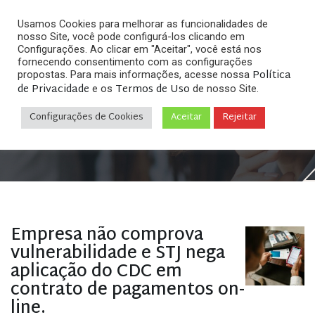
Usamos Cookies para melhorar as funcionalidades de
nosso Site, você pode configurá-los clicando em
Configurações. Ao clicar em "Aceitar", você está nos
fornecendo consentimento com as configurações
Política
propostas. Para mais informações, acesse nossa
Arquivos
de Privacidade
Termos de Uso
e os
de nosso Site.
Configurações de Cookies
Aceitar
Rejeitar
Home
»
Posts tagged "segurança jurídica"
Empresa não comprova
vulnerabilidade e STJ nega
aplicação do CDC em
contrato de pagamentos on-
line.