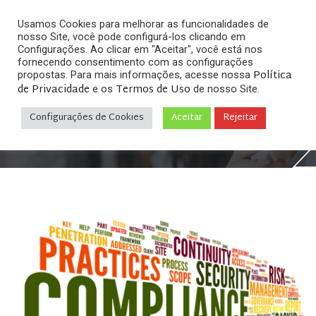
Usamos Cookies para melhorar as funcionalidades de
nosso Site, você pode configurá-los clicando em
Configurações. Ao clicar em "Aceitar", você está nos
fornecendo consentimento com as configurações
Política
propostas. Para mais informações, acesse nossa
de Privacidade
Termos de Uso
e os
de nosso Site.
Home
Direito Digital & Internet
»
»
Você sabe o que é
Compliance?
Configurações de Cookies
Aceitar
Rejeitar