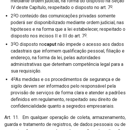
mediante ordem judicial, na forma do disposto na Seção
o
IV deste Capítulo, respeitado o disposto no art. 7
.
o
2
O conteúdo das comunicações privadas somente
poderá ser disponibilizado mediante ordem judicial, nas
hipóteses e na forma que a lei estabelecer, respeitado o
o
disposto nos incisos II e III do art. 7
.
o
3
O disposto no
caput
não impede o acesso aos dados
cadastrais que informem qualificação pessoal, filiação e
endereço, na forma da lei, pelas autoridades
administrativas que detenham competência legal para a
sua requisição.
o
4
As medidas e os procedimentos de segurança e de
sigilo devem ser informados pelo responsável pela
provisão de serviços de forma clara e atender a padrões
definidos em regulamento, respeitado seu direito de
confidencialidade quanto a segredos empresariais.
Art. 11. Em qualquer operação de coleta, armazenamento,
guarda e tratamento de registros, de dados pessoais ou de