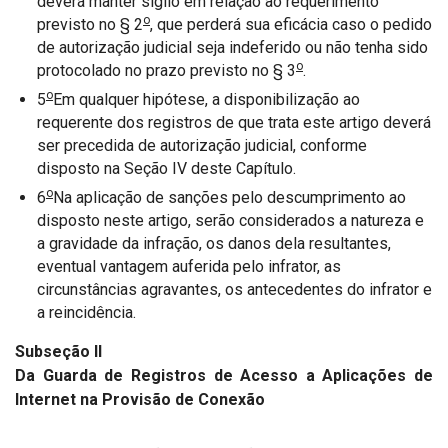
deverá manter sigilo em relação ao requerimento
o
previsto no § 2
, que perderá sua eficácia caso o pedido
de autorização judicial seja indeferido ou não tenha sido
o
protocolado no prazo previsto no § 3
.
o
5
Em qualquer hipótese, a disponibilização ao
requerente dos registros de que trata este artigo deverá
ser precedida de autorização judicial, conforme
disposto na Seção IV deste Capítulo.
o
6
Na aplicação de sanções pelo descumprimento ao
disposto neste artigo, serão considerados a natureza e
a gravidade da infração, os danos dela resultantes,
eventual vantagem auferida pelo infrator, as
circunstâncias agravantes, os antecedentes do infrator e
a reincidência.
Subseção II
Da Guarda de Registros de Acesso a Aplicações de
Internet na Provisão de Conexão