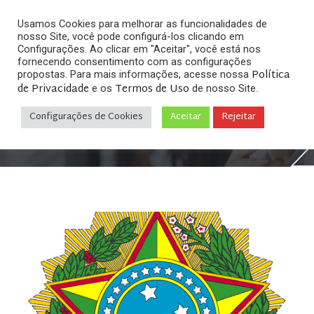
Usamos Cookies para melhorar as funcionalidades de
nosso Site, você pode configurá-los clicando em
Configurações. Ao clicar em "Aceitar", você está nos
fornecendo consentimento com as configurações
Política
propostas. Para mais informações, acesse nossa
de Privacidade
Termos de Uso
e os
de nosso Site.
Home
Direito Digital & Internet
»
»
Marco Civil da
Internet – Lei 12.965/2014
Configurações de Cookies
Aceitar
Rejeitar