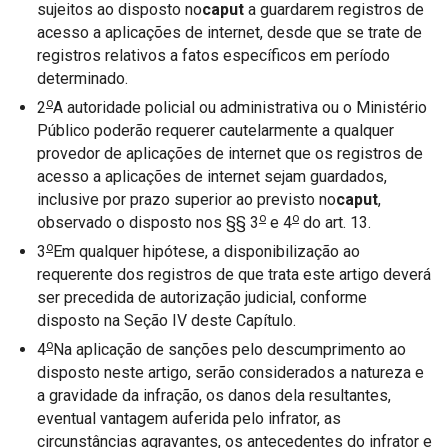
sujeitos ao disposto no
caput
a guardarem registros de
acesso a aplicações de internet, desde que se trate de
registros relativos a fatos específicos em período
determinado.
o
2
A autoridade policial ou administrativa ou o Ministério
Público poderão requerer cautelarmente a qualquer
provedor de aplicações de internet que os registros de
acesso a aplicações de internet sejam guardados,
inclusive por prazo superior ao previsto no
caput
,
o
o
observado o disposto nos §§ 3
e 4
do art. 13.
o
3
Em qualquer hipótese, a disponibilização ao
requerente dos registros de que trata este artigo deverá
ser precedida de autorização judicial, conforme
disposto na Seção IV deste Capítulo.
o
4
Na aplicação de sanções pelo descumprimento ao
disposto neste artigo, serão considerados a natureza e
a gravidade da infração, os danos dela resultantes,
eventual vantagem auferida pelo infrator, as
circunstâncias agravantes, os antecedentes do infrator e