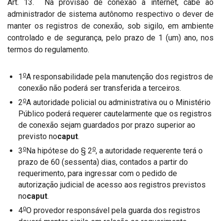
Art. 13. Na provisão de conexão à internet, cabe ao
administrador de sistema autônomo respectivo o dever de
manter os registros de conexão, sob sigilo, em ambiente
controlado e de segurança, pelo prazo de 1 (um) ano, nos
termos do regulamento.
o
1
A responsabilidade pela manutenção dos registros de
conexão não poderá ser transferida a terceiros.
o
2
A autoridade policial ou administrativa ou o Ministério
Público poderá requerer cautelarmente que os registros
de conexão sejam guardados por prazo superior ao
previsto no
caput
.
o
o
3
Na hipótese do § 2
, a autoridade requerente terá o
prazo de 60 (sessenta) dias, contados a partir do
requerimento, para ingressar com o pedido de
autorização judicial de acesso aos registros previstos
no
caput
.
o
4
O provedor responsável pela guarda dos registros