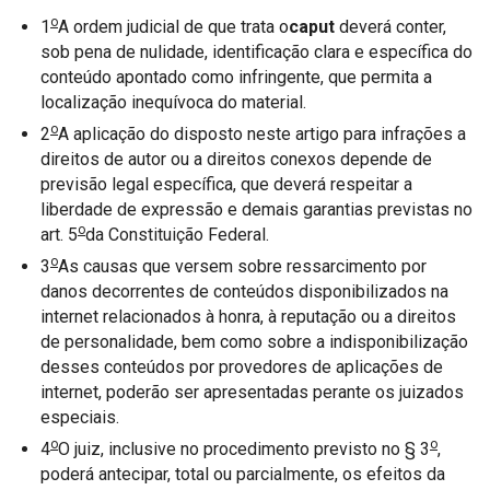
o
1
A ordem judicial de que trata o
caput
deverá conter,
sob pena de nulidade, identificação clara e específica do
conteúdo apontado como infringente, que permita a
localização inequívoca do material.
o
2
A aplicação do disposto neste artigo para infrações a
direitos de autor ou a direitos conexos depende de
previsão legal específica, que deverá respeitar a
liberdade de expressão e demais garantias previstas no
o
art. 5
da Constituição Federal.
o
3
As causas que versem sobre ressarcimento por
danos decorrentes de conteúdos disponibilizados na
internet relacionados à honra, à reputação ou a direitos
de personalidade, bem como sobre a indisponibilização
desses conteúdos por provedores de aplicações de
internet, poderão ser apresentadas perante os juizados
especiais.
o
o
4
O juiz, inclusive no procedimento previsto no § 3
,
poderá antecipar, total ou parcialmente, os efeitos da