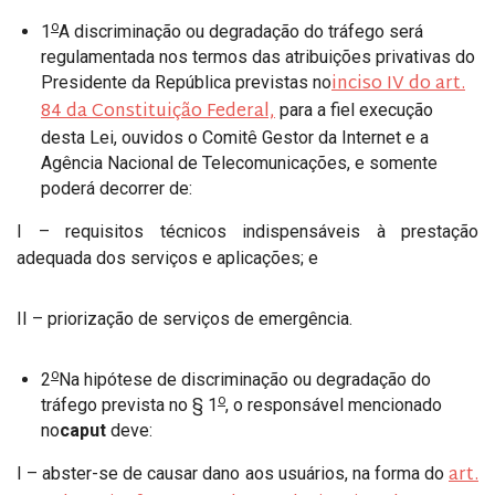
o
1
A discriminação ou degradação do tráfego será
regulamentada nos termos das atribuições privativas do
inciso IV do art.
Presidente da República previstas no
84 da Constituição Federal,
para a fiel execução
desta Lei, ouvidos o Comitê Gestor da Internet e a
Agência Nacional de Telecomunicações, e somente
poderá decorrer de:
I – requisitos técnicos indispensáveis à prestação
adequada dos serviços e aplicações; e
II – priorização de serviços de emergência.
o
2
Na hipótese de discriminação ou degradação do
o
tráfego prevista no § 1
, o responsável mencionado
no
caput
deve:
art.
I – abster-se de causar dano aos usuários, na forma do