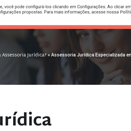
, você pode configurá-los clicando em Configurações. Ao clicar e
PLANO
REGISTRO DE
Polít
nfigurações propostas. Para mais informações, acesse nossa
PUBLICAÇÕES
RITÓRIO
JURÍDICO
MARCA
 Assessoria Jurídica?
»
Assessoria Jurídica Especializada 
urídica