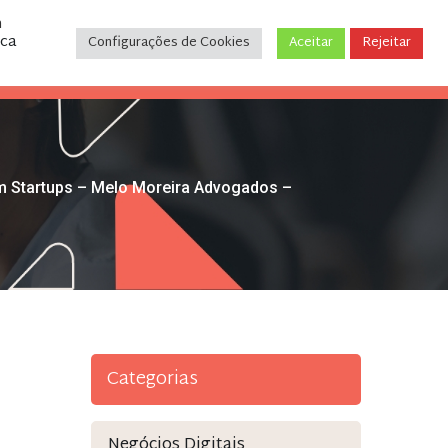
m
ica
Configurações de Cookies
Aceitar
Rejeitar
CONTATO
(31) 3243-9035
em Startups – Melo Moreira Advogados –
Categorias
Negócios Digitais