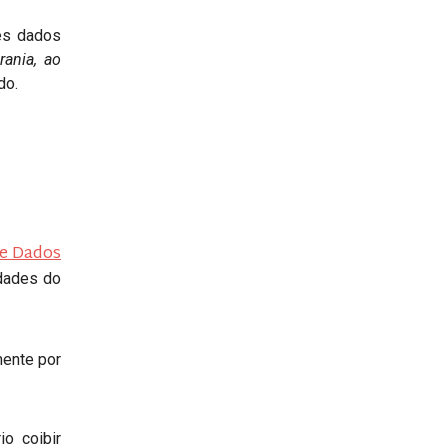
es dados
rania, ao
do.
de Dados
idades do
mente por
o coibir