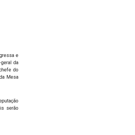
gressa e
-geral da
-chefe do
o da Mesa
eputação
is serão