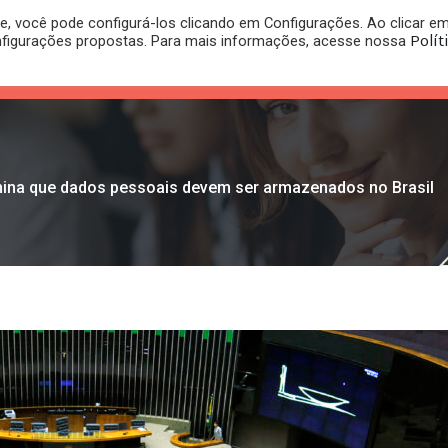
, você pode configurá-los clicando em Configurações. Ao clicar e
PLANO
REGISTRO DE
Polít
nfigurações propostas. Para mais informações, acesse nossa
PUBLICAÇÕES
RITÓRIO
JURÍDICO
MARCA
mina que dados pessoais devem ser armazenados no Brasil