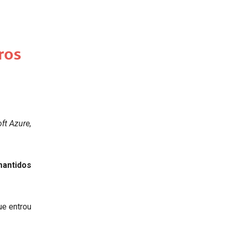
ros
t Azure,
mantidos
ue entrou