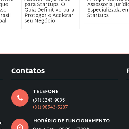
que
para Startups: O
Assessoria Jurídi
sso
Guia Definitivo para
Especializada e
rasil
Proteger e Acelerar
Startups
bal
seu Negócio
Contatos
TELEFONE
(31) 3243-9035
(31) 98543-5287
HORÁRIO DE FUNCIONAMENTO
to