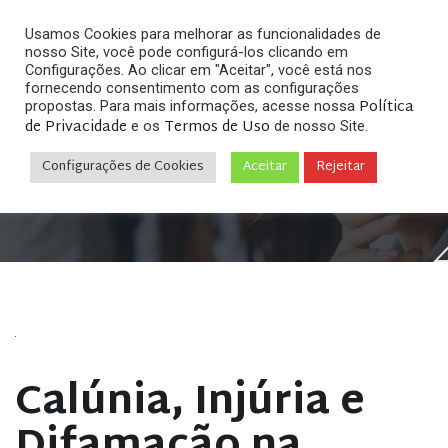
Usamos Cookies para melhorar as funcionalidades de
nosso Site, você pode configurá-los clicando em
Configurações. Ao clicar em "Aceitar", você está nos
fornecendo consentimento com as configurações
Política
propostas. Para mais informações, acesse nossa
de Privacidade
Termos de Uso
e os
de nosso Site.
Home
Crimes na Internet
»
»
Calúnia, Injúria e
Difamação na Internet – Entrevista Rede Minas de
Configurações de Cookies
Aceitar
Rejeitar
Televisão
Calúnia, Injúria e
Difamação na